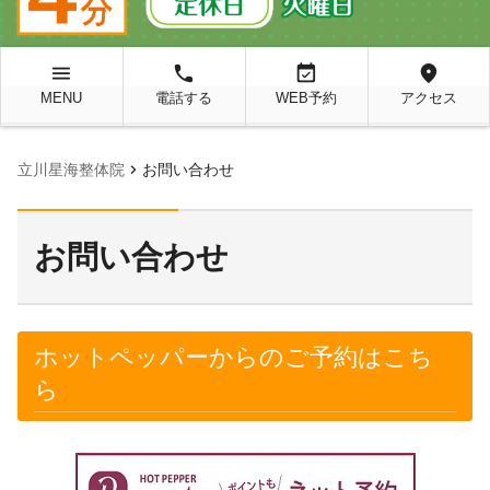
menu
local_phone
event_available
location_on
MENU
電話する
WEB予約
アクセス
chevron_right
立川星海整体院
お問い合わせ
お問い合わせ
ホットペッパーからのご予約はこち
ら