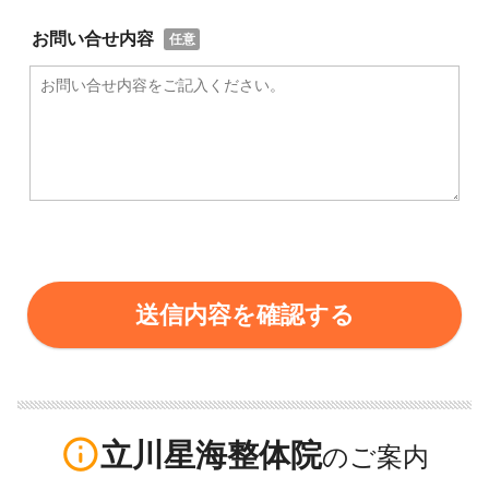
お問い合せ内容
info_outline
立川星海整体院